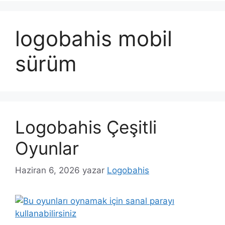
logobahis mobil
sürüm
Logobahis Çeşitli
Oyunlar
Haziran 6, 2026
yazar
Logobahis