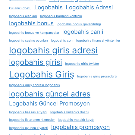
Logobahis
Logobahis Adresi
kullanıcı dostu
logobahis alan adı
logobahis bağlantı kontrolü
logobahis bonus
logobahis bonus güvenilirliği
logobahis canli
logobahis bonus ve kampanyalar
logobahis casino oyunları
logobahis com
logobahis finansal yöntemler
logobahis giris adresi
logobahis girisi
logobahis giris twitter
Logobahis Giriş
logobahis giriş prosedürü
logobahis giriş sonrası logobahis
logobahis güncel adres
Logobahis Güncel Promosyon
logobahis hassas altyapı
logobahis kullanıcı dostu
logobahis listelenen hizmetler
logobahis meraklı kaydı
logobahis promosyon
logobahis oyuncu ziyareti