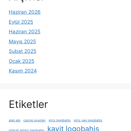
Haziran 2026
Eylül 2025
Haziran 2025
Mayıs 2025
Şubat 2025
Ocak 2025
Kasım 2024
Etiketler
alan adı
casino oyunları
giris logobahis
giris yap logobahis
kayit logobahis
güncel adresi logobahis