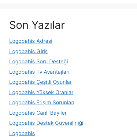
Son Yazılar
Logobahis Adresi
Logobahis Giriş
Logobahis Soru Desteği
Logobahis Tv Avantajları
Logobahis Çeşitli Oyunlar
Logobahis Yüksek Oranlar
Logobahis Erişim Sorunları
Logobahis Canlı Bayiler
Logobahis Destek Güvenilirliği
Logobahis