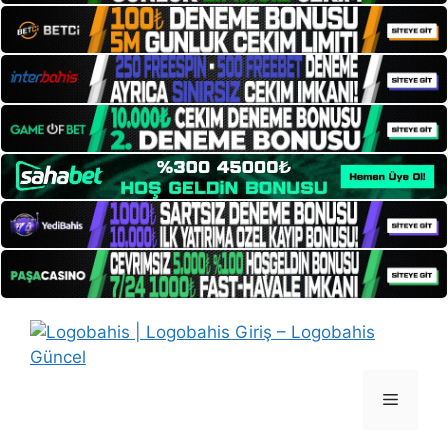
İçeriğe
atla
Menü