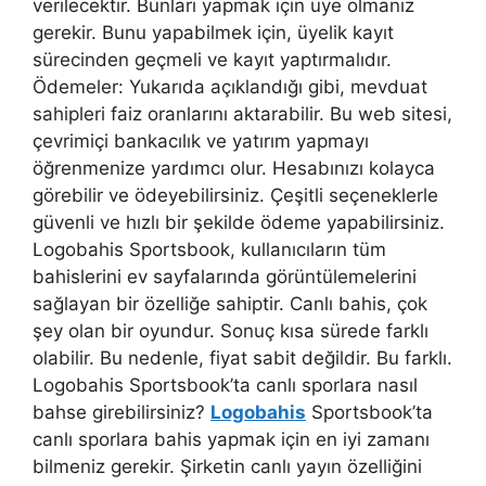
verilecektir. Bunları yapmak için üye olmanız
gerekir. Bunu yapabilmek için, üyelik kayıt
sürecinden geçmeli ve kayıt yaptırmalıdır.
Ödemeler: Yukarıda açıklandığı gibi, mevduat
sahipleri faiz oranlarını aktarabilir. Bu web sitesi,
çevrimiçi bankacılık ve yatırım yapmayı
öğrenmenize yardımcı olur. Hesabınızı kolayca
görebilir ve ödeyebilirsiniz. Çeşitli seçeneklerle
güvenli ve hızlı bir şekilde ödeme yapabilirsiniz.
Logobahis Sportsbook, kullanıcıların tüm
bahislerini ev sayfalarında görüntülemelerini
sağlayan bir özelliğe sahiptir. Canlı bahis, çok
şey olan bir oyundur. Sonuç kısa sürede farklı
olabilir. Bu nedenle, fiyat sabit değildir. Bu farklı.
Logobahis Sportsbook’ta canlı sporlara nasıl
bahse girebilirsiniz?
Logobahis
Sportsbook’ta
canlı sporlara bahis yapmak için en iyi zamanı
bilmeniz gerekir. Şirketin canlı yayın özelliğini