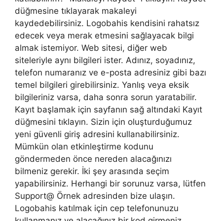
düğmesine tıklayarak makaleyi
kaydedebilirsiniz. Logobahis kendisini rahatsız
edecek veya merak etmesini sağlayacak bilgi
almak istemiyor. Web sitesi, diğer web
siteleriyle aynı bilgileri ister. Adınız, soyadınız,
telefon numaranız ve e-posta adresiniz gibi bazı
temel bilgileri girebilirsiniz. Yanlış veya eksik
bilgileriniz varsa, daha sonra sorun yaratabilir.
Kayıt başlamak için sayfanın sağ altındaki Kayıt
düğmesini tıklayın. Sizin için oluşturduğumuz
yeni güvenli giriş adresini kullanabilirsiniz.
Mümkün olan etkinleştirme kodunu
göndermeden önce nereden alacağınızı
bilmeniz gerekir. İki şey arasında seçim
yapabilirsiniz. Herhangi bir sorunuz varsa, lütfen
Support@ Örnek adresinden bize ulaşın.
Logobahis katılmak için cep telefonunuzu
kullanmanız ve alacağınız bir kod girmeniz