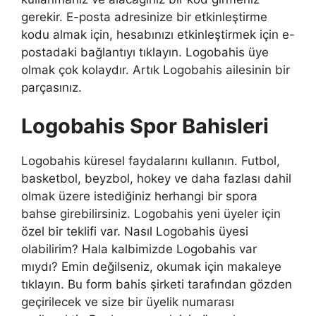
gerekir. E-posta adresinize bir etkinleştirme
kodu almak için, hesabınızı etkinleştirmek için e-
postadaki bağlantıyı tıklayın. Logobahis üye
olmak çok kolaydır. Artık Logobahis ailesinin bir
parçasınız.
Logobahis Spor Bahisleri
Logobahis küresel faydalarını kullanın. Futbol,
basketbol, beyzbol, hokey ve daha fazlası dahil
olmak üzere istediğiniz herhangi bir spora
bahse girebilirsiniz. Logobahis yeni üyeler için
özel bir teklifi var. Nasıl Logobahis üyesi
olabilirim? Hala kalbimizde Logobahis var
mıydı? Emin değilseniz, okumak için makaleye
tıklayın. Bu form bahis şirketi tarafından gözden
geçirilecek ve size bir üyelik numarası