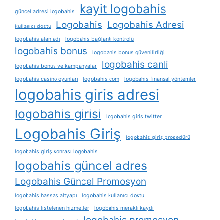
kayit logobahis
güncel adresi logobahis
Logobahis
Logobahis Adresi
kullanıcı dostu
logobahis alan adı
logobahis bağlantı kontrolü
logobahis bonus
logobahis bonus güvenilirliği
logobahis canli
logobahis bonus ve kampanyalar
logobahis casino oyunları
logobahis com
logobahis finansal yöntemler
logobahis giris adresi
logobahis girisi
logobahis giris twitter
Logobahis Giriş
logobahis giriş prosedürü
logobahis giriş sonrası logobahis
logobahis güncel adres
Logobahis Güncel Promosyon
logobahis hassas altyapı
logobahis kullanıcı dostu
logobahis listelenen hizmetler
logobahis meraklı kaydı
logobahis promosyon