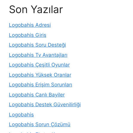
Son Yazılar
Logobahis Adresi
Logobahis Giriş
Logobahis Soru Desteği
Logobahis Tv Avantajları
Logobahis Çeşitli Oyunlar
Logobahis Yüksek Oranlar
Logobahis Erişim Sorunları
Logobahis Canlı Bayiler
Logobahis Destek Güvenilirliği
Logobahis
Logobahis Sorun Çözümü