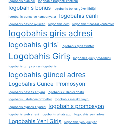
logobahis alan adı
logobahis bağlantı kontrolü
logobahis bonus
logobahis bonus güvenilirliği
logobahis canli
logobahis bonus ve kampanyalar
logobahis casino oyunları
logobahis com
logobahis finansal yöntemler
logobahis giris adresi
logobahis girisi
logobahis giris twitter
Logobahis Giriş
logobahis giriş prosedürü
logobahis giriş sonrası logobahis
logobahis güncel adres
Logobahis Güncel Promosyon
logobahis hassas altyapı
logobahis kullanıcı dostu
logobahis listelenen hizmetler
logobahis meraklı kaydı
logobahis promosyon
logobahis oyuncu ziyareti
logobahis web sitesi
logobahis whatsapp
logobahis yeni adresi
Logobahis Yeni Giriş
logobahis yeni girişler