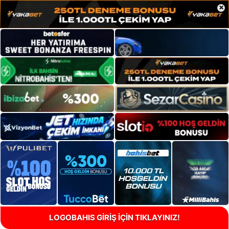
×
LOGOBAHIS GİRİŞ İÇİN TIKLAYINIZ!