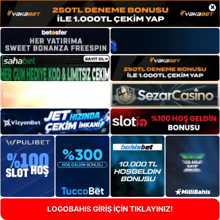
×
LOGOBAHIS GİRİŞ İÇİN TIKLAYINIZ!