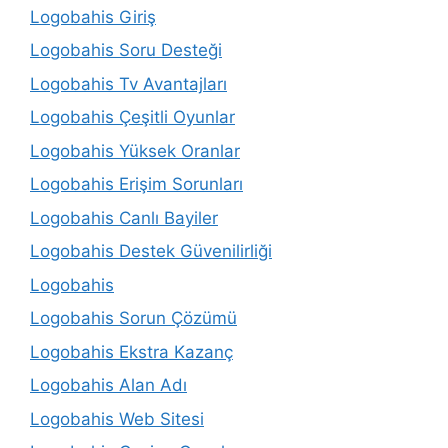
Logobahis Giriş
Logobahis Soru Desteği
Logobahis Tv Avantajları
Logobahis Çeşitli Oyunlar
Logobahis Yüksek Oranlar
Logobahis Erişim Sorunları
Logobahis Canlı Bayiler
Logobahis Destek Güvenilirliği
Logobahis
Logobahis Sorun Çözümü
Logobahis Ekstra Kazanç
Logobahis Alan Adı
Logobahis Web Sitesi