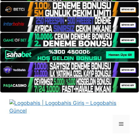
İçeriğe
atla
Menü