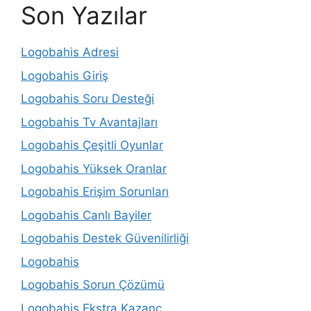
Son Yazılar
Logobahis Adresi
Logobahis Giriş
Logobahis Soru Desteği
Logobahis Tv Avantajları
Logobahis Çeşitli Oyunlar
Logobahis Yüksek Oranlar
Logobahis Erişim Sorunları
Logobahis Canlı Bayiler
Logobahis Destek Güvenilirliği
Logobahis
Logobahis Sorun Çözümü
Logobahis Ekstra Kazanç