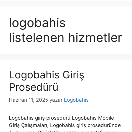
logobahis
listelenen hizmetler
Logobahis Giriş
Prosedürü
Haziran 11, 2025
yazar
Logobahis
Logobahis giriş prosedürü Logobahis Mobile
Giriş Çalışmaları, Logobahis giriş prosedüründe