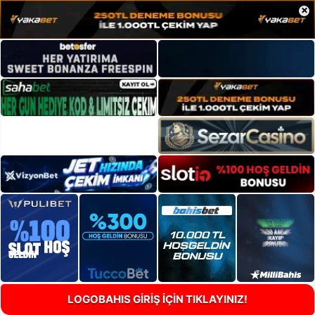
×
LOGOBAHIS GİRİŞ İÇİN TIKLAYINIZ!