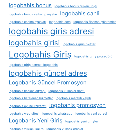
logobahis bonus
logobahis bonus güvenilirliği
logobahis canli
logobahis bonus ve kampanyalar
logobahis casino oyunları
logobahis com
logobahis finansal yöntemler
logobahis giris adresi
logobahis girisi
logobahis giris twitter
Logobahis Giriş
logobahis giriş prosedürü
logobahis giriş sonrası logobahis
logobahis güncel adres
Logobahis Güncel Promosyon
logobahis hassas altyapı
logobahis kullanıcı dostu
logobahis listelenen hizmetler
logobahis meraklı kaydı
logobahis promosyon
logobahis oyuncu ziyareti
logobahis web sitesi
logobahis whatsapp
logobahis yeni adresi
Logobahis Yeni Giriş
logobahis yeni girişler
logobahis yüksek kalite
logobahis yüksek oranlar