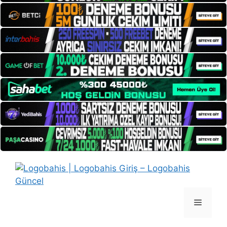
İçeriğe
atla
Menü