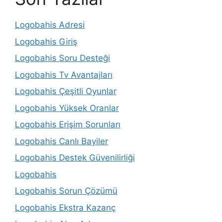
Logobahis Adresi
Logobahis Giriş
Logobahis Soru Desteği
Logobahis Tv Avantajları
Logobahis Çeşitli Oyunlar
Logobahis Yüksek Oranlar
Logobahis Erişim Sorunları
Logobahis Canlı Bayiler
Logobahis Destek Güvenilirliği
Logobahis
Logobahis Sorun Çözümü
Logobahis Ekstra Kazanç