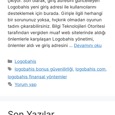
çıkıyor. Son olarak, giriş adresini güncelleyen
Logobahis yeni giriş adresi ile kullanıcılarını
desteklemek için burada. Girişle ilgili herhangi
bir sorununuz yoksa, hıçkırık olmadan oyunun
tadını çıkarabilirsiniz. Bilgi Teknolojileri Otoritesi
tarafından vergiden muaf web sitelerinde aldığı
önlemlerle karşılaşan Logobahis yönetimi,
önlemler aldı ve giriş adresini …
Devamını oku
Kategoriler
Logobahis
Etiketler
logobahis bonus güvenilirliği
,
logobahis com
,
logobahis finansal yöntemler
Yorum yap
Son Yazılar