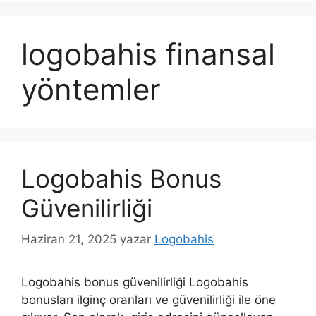
logobahis finansal
yöntemler
Logobahis Bonus
Güvenilirliği
Haziran 21, 2025
yazar
Logobahis
Logobahis bonus güvenilirliği Logobahis
bonusları ilginç oranları ve güvenilirliği ile öne