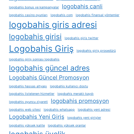
logobahis canli
logobahis bonus ve kampanyalar
logobahis casino oyunları
logobahis com
logobahis finansal yöntemler
logobahis giris adresi
logobahis girisi
logobahis giris twitter
Logobahis Giriş
logobahis giriş prosedürü
logobahis giriş sonrası logobahis
logobahis güncel adres
Logobahis Güncel Promosyon
logobahis hassas altyapı
logobahis kullanıcı dostu
logobahis listelenen hizmetler
logobahis meraklı kaydı
logobahis promosyon
logobahis oyuncu ziyareti
logobahis web sitesi
logobahis whatsapp
logobahis yeni adresi
Logobahis Yeni Giriş
logobahis yeni girişler
logobahis yüksek kalite
logobahis yüksek oranlar