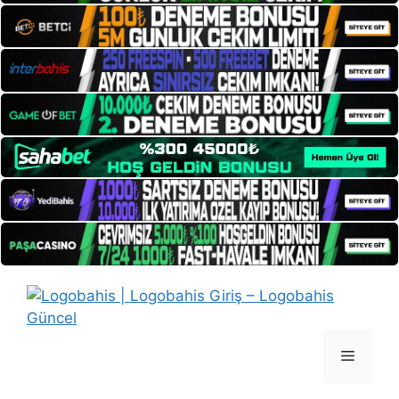
İçeriğe
atla
Menü