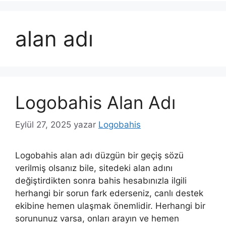
alan adı
Logobahis Alan Adı
Eylül 27, 2025
yazar
Logobahis
Logobahis alan adı düzgün bir geçiş sözü
verilmiş olsanız bile, sitedeki alan adını
değiştirdikten sonra bahis hesabınızla ilgili
herhangi bir sorun fark ederseniz, canlı destek
ekibine hemen ulaşmak önemlidir. Herhangi bir
sorununuz varsa, onları arayın ve hemen