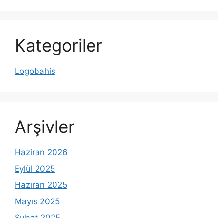
Kategoriler
Logobahis
Arşivler
Haziran 2026
Eylül 2025
Haziran 2025
Mayıs 2025
Şubat 2025