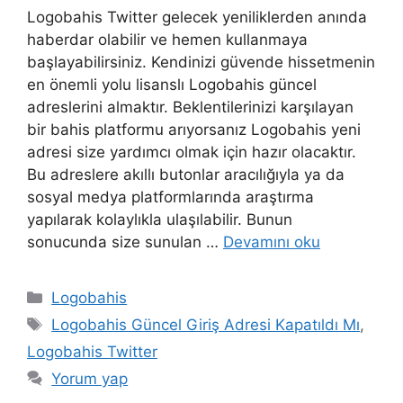
Logobahis Twitter gelecek yeniliklerden anında
haberdar olabilir ve hemen kullanmaya
başlayabilirsiniz. Kendinizi güvende hissetmenin
en önemli yolu lisanslı Logobahis güncel
adreslerini almaktır. Beklentilerinizi karşılayan
bir bahis platformu arıyorsanız Logobahis yeni
adresi size yardımcı olmak için hazır olacaktır.
Bu adreslere akıllı butonlar aracılığıyla ya da
sosyal medya platformlarında araştırma
yapılarak kolaylıkla ulaşılabilir. Bunun
sonucunda size sunulan …
Devamını oku
Kategoriler
Logobahis
Etiketler
Logobahis Güncel Giriş Adresi Kapatıldı Mı
,
Logobahis Twitter
Yorum yap