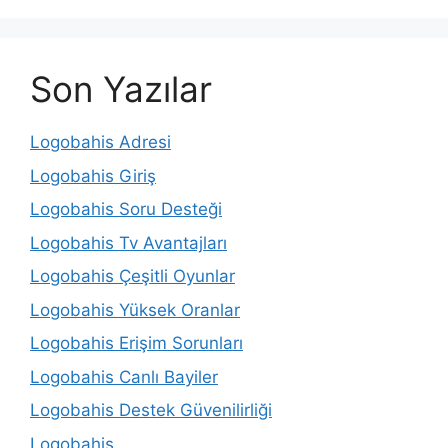
Son Yazılar
Logobahis Adresi
Logobahis Giriş
Logobahis Soru Desteği
Logobahis Tv Avantajları
Logobahis Çeşitli Oyunlar
Logobahis Yüksek Oranlar
Logobahis Erişim Sorunları
Logobahis Canlı Bayiler
Logobahis Destek Güvenilirliği
Logobahis