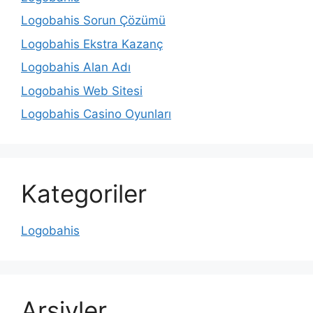
Logobahis Sorun Çözümü
Logobahis Ekstra Kazanç
Logobahis Alan Adı
Logobahis Web Sitesi
Logobahis Casino Oyunları
Kategoriler
Logobahis
Arşivler