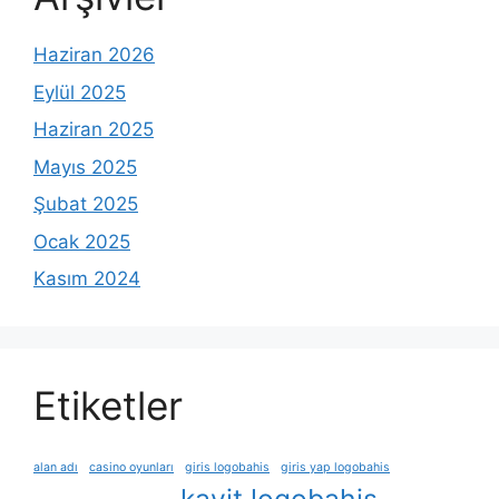
Haziran 2026
Eylül 2025
Haziran 2025
Mayıs 2025
Şubat 2025
Ocak 2025
Kasım 2024
Etiketler
alan adı
casino oyunları
giris logobahis
giris yap logobahis