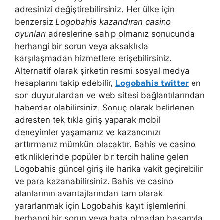
adresinizi değiştirebilirsiniz. Her ülke için
benzersiz
Logobahis kazandıran casino
oyunları
adreslerine sahip olmanız sonucunda
herhangi bir sorun veya aksaklıkla
karşılaşmadan hizmetlere erişebilirsiniz.
Alternatif olarak şirketin resmi sosyal medya
hesaplarını takip edebilir,
Logobahis twitter
en
son duyurulardan ve web sitesi bağlantılarından
haberdar olabilirsiniz. Sonuç olarak belirlenen
adresten tek tıkla giriş yaparak mobil
deneyimler yaşamanız ve kazancınızı
arttırmanız mümkün olacaktır. Bahis ve casino
etkinliklerinde popüler bir tercih haline gelen
Logobahis güncel giriş ile harika vakit geçirebilir
ve para kazanabilirsiniz. Bahis ve casino
alanlarının avantajlarından tam olarak
yararlanmak için Logobahis kayıt işlemlerini
herhangi bir sorun veya hata olmadan başarıyla