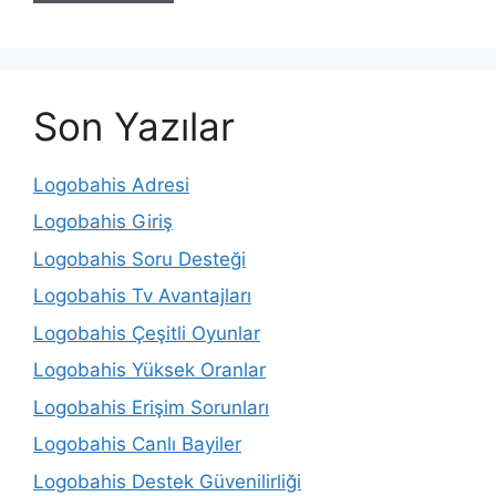
Son Yazılar
Logobahis Adresi
Logobahis Giriş
Logobahis Soru Desteği
Logobahis Tv Avantajları
Logobahis Çeşitli Oyunlar
Logobahis Yüksek Oranlar
Logobahis Erişim Sorunları
Logobahis Canlı Bayiler
Logobahis Destek Güvenilirliği