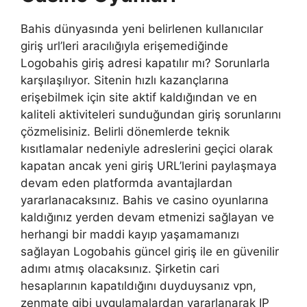
Bahis dünyasında yeni belirlenen kullanıcılar
giriş url’leri aracılığıyla erişemediğinde
Logobahis giriş adresi kapatılır mı? Sorunlarla
karşılaşılıyor. Sitenin hızlı kazançlarına
erişebilmek için site aktif kaldığından ve en
kaliteli aktiviteleri sunduğundan giriş sorunlarını
çözmelisiniz. Belirli dönemlerde teknik
kısıtlamalar nedeniyle adreslerini geçici olarak
kapatan ancak yeni giriş URL’lerini paylaşmaya
devam eden platformda avantajlardan
yararlanacaksınız. Bahis ve casino oyunlarına
kaldığınız yerden devam etmenizi sağlayan ve
herhangi bir maddi kayıp yaşamamanızı
sağlayan Logobahis güncel giriş ile en güvenilir
adımı atmış olacaksınız. Şirketin cari
hesaplarının kapatıldığını duyduysanız vpn,
zenmate gibi uygulamalardan yararlanarak IP