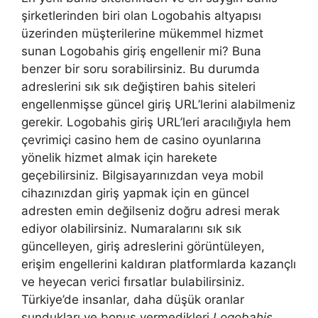
şirketlerinden biri olan Logobahis altyapısı
üzerinden müşterilerine mükemmel hizmet
sunan Logobahis giriş engellenir mi? Buna
benzer bir soru sorabilirsiniz. Bu durumda
adreslerini sık sık değiştiren bahis siteleri
engellenmişse güncel giriş URL’lerini alabilmeniz
gerekir. Logobahis giriş URL’leri aracılığıyla hem
çevrimiçi casino hem de casino oyunlarına
yönelik hizmet almak için harekete
geçebilirsiniz. Bilgisayarınızdan veya mobil
cihazınızdan giriş yapmak için en güncel
adresten emin değilseniz doğru adresi merak
ediyor olabilirsiniz. Numaralarını sık sık
güncelleyen, giriş adreslerini görüntüleyen,
erişim engellerini kaldıran platformlarda kazançlı
ve heyecan verici fırsatlar bulabilirsiniz.
Türkiye’de insanlar, daha düşük oranlar
sundukları ve bonus vermedikleri
Logobahis