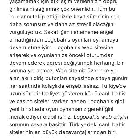
yaşamamak için etkileşim verilerinizin doğru
girilmesini sağlamak çok önemlidir. Tüm bu
ipuçlarını takip ettiğinizde kayıt sürecinin çok
daha sorunsuz ve daha az stresli olacağını
vurguluyoruz. Sakatlığım ilerlememe engel
olmadığından Logobahis oyunları oynamaya
devam etmeliyim. Logobahis web sitesine
erişerek ve oyunlarınıza önceki oturumdan
devam ederek adresi değiştirmek herhangi bir
soruna yol açmaz. Web sitemiz üzerinde yer
alan akıllı giriş butonları sayesinde siteye günün
her saatinde kolaylıkla erişebilirsiniz. Türkiye’de
uzun süredir faaliyet gösteren köklü canlı bahis
ve casino siteleri varken neden Logobahis gibi
yeni bir sitede oyun oynamanız gerektiğini
merak ediyor olabilirsiniz.
Logobahis web erişim
sorunun cevabı basittir. Türkiye’deki canlı bahis
sitelerinin en büyük dezavantajlarından biri,