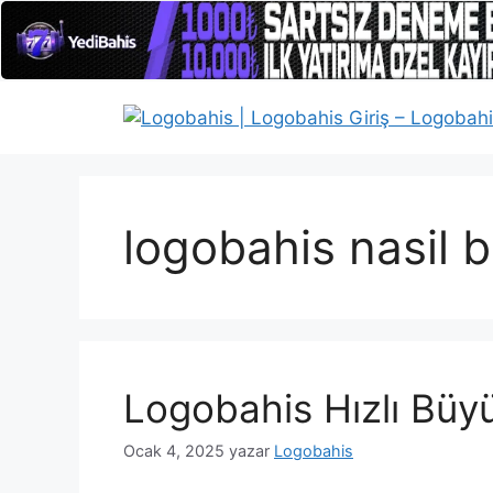
İçeriğe
atla
logobahis nasil bi
Logobahis Hızlı Bü
Ocak 4, 2025
yazar
Logobahis