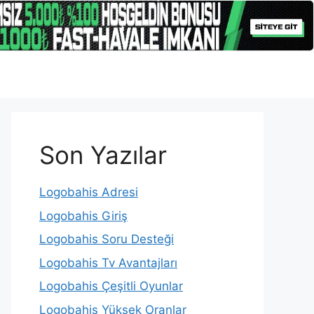
Son Yazılar
Logobahis Adresi
Logobahis Giriş
Logobahis Soru Desteği
Logobahis Tv Avantajları
Logobahis Çeşitli Oyunlar
Logobahis Yüksek Oranlar