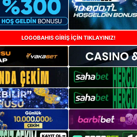
LOGOBAHIS GİRİŞ İÇİN TIKLAYINIZ!