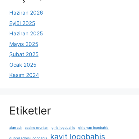
Haziran 2026
Eylül 2025
Haziran 2025
Mayıs 2025
Şubat 2025
Ocak 2025
Kasım 2024
Etiketler
alan adı
casino oyunları
giris logobahis
giris yap logobahis
kayit logobahis
güncel adresi logobahis