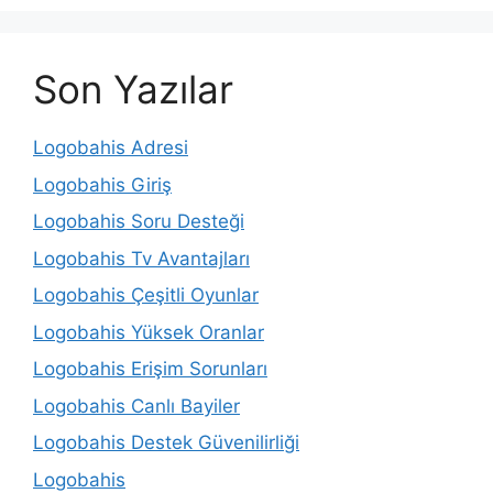
Son Yazılar
Logobahis Adresi
Logobahis Giriş
Logobahis Soru Desteği
Logobahis Tv Avantajları
Logobahis Çeşitli Oyunlar
Logobahis Yüksek Oranlar
Logobahis Erişim Sorunları
Logobahis Canlı Bayiler
Logobahis Destek Güvenilirliği
Logobahis