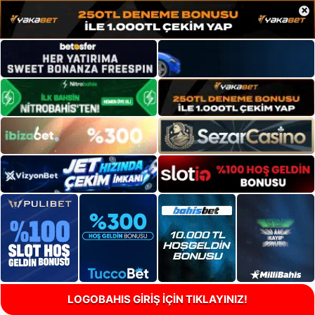
×
LOGOBAHIS GİRİŞ İÇİN TIKLAYINIZ!