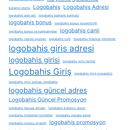
Logobahis
Logobahis Adresi
kullanıcı dostu
logobahis alan adı
logobahis bağlantı kontrolü
logobahis bonus
logobahis bonus güvenilirliği
logobahis canli
logobahis bonus ve kampanyalar
logobahis casino oyunları
logobahis com
logobahis finansal yöntemler
logobahis giris adresi
logobahis girisi
logobahis giris twitter
Logobahis Giriş
logobahis giriş prosedürü
logobahis giriş sonrası logobahis
logobahis güncel adres
Logobahis Güncel Promosyon
logobahis hassas altyapı
logobahis kullanıcı dostu
logobahis listelenen hizmetler
logobahis meraklı kaydı
logobahis promosyon
logobahis oyuncu ziyareti