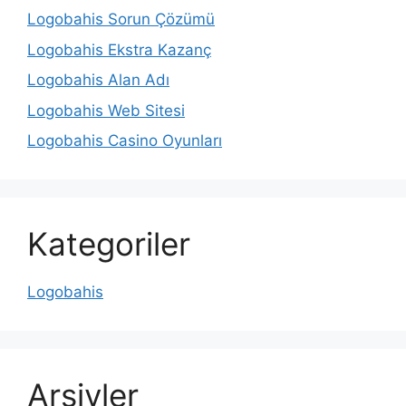
Logobahis Sorun Çözümü
Logobahis Ekstra Kazanç
Logobahis Alan Adı
Logobahis Web Sitesi
Logobahis Casino Oyunları
Kategoriler
Logobahis
Arşivler