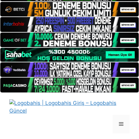
İçeriğe
atla
Menü