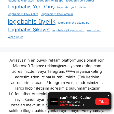
logobahis web sitesi
logobahis whatsapp
logobahis yeni adresi
Logobahis Yeni Giriş
logobahis yeni girişler
logobahis yüksek kalite
logobahis yüksek oranlar
logobahis üyelik
logobahis üye okuma bu
Logobahis Şikayet
logobahis şikayet analizi
web sitesi
yeni girişler
Avrasya'nın en büyük reklam platformunda olmak için
Microsoft Teams:
reklam@avrasyamarketing.com
adresimizden veya Telegram: @Avrasyamarketing
adresimizden irtibat kurabilirsiniz. (Tek iletişim
adreslerimiz teams / telegram ve mail adresimizdir.
Harici hiçbir iletişim adresimiz bulunmamaktadır.
Lütfen itibar etmeyiniz.) Türkiye yasalarına göre 7258
sayılı kanun uyarınca yasa dışı bahis oynamanın
cezaları mevcuttur. Şu an bulunduğunuz site hiç bir
şekilde illegal bahis oyunları oynatmıyor ve oynamaya