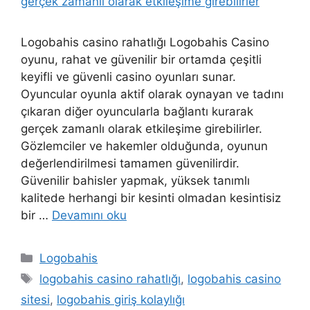
Logobahis casino rahatlığı Logobahis Casino
oyunu, rahat ve güvenilir bir ortamda çeşitli
keyifli ve güvenli casino oyunları sunar.
Oyuncular oyunla aktif olarak oynayan ve tadını
çıkaran diğer oyuncularla bağlantı kurarak
gerçek zamanlı olarak etkileşime girebilirler.
Gözlemciler ve hakemler olduğunda, oyunun
değerlendirilmesi tamamen güvenilirdir.
Güvenilir bahisler yapmak, yüksek tanımlı
kalitede herhangi bir kesinti olmadan kesintisiz
bir …
Devamını oku
Kategoriler
Logobahis
Etiketler
logobahis casino rahatlığı
,
logobahis casino
sitesi
,
logobahis giriş kolaylığı