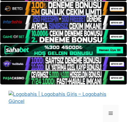
İçeriğe
atla
Menü