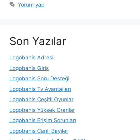
Yorum yap
Son Yazılar
Logobahis Adresi
Logobahis Giriş
Logobahis Soru Desteği
Logobahis Tv Avantajları
Logobahis Çeşitli Oyunlar
Logobahis Yüksek Oranlar
Logobahis Erişim Sorunları
Logobahis Canlı Bayiler