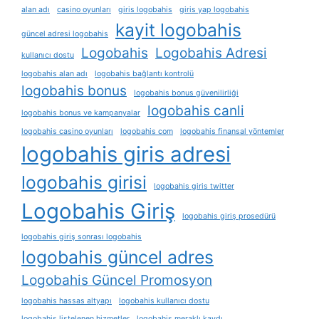
alan adı
casino oyunları
giris logobahis
giris yap logobahis
kayit logobahis
güncel adresi logobahis
Logobahis
Logobahis Adresi
kullanıcı dostu
logobahis alan adı
logobahis bağlantı kontrolü
logobahis bonus
logobahis bonus güvenilirliği
logobahis canli
logobahis bonus ve kampanyalar
logobahis casino oyunları
logobahis com
logobahis finansal yöntemler
logobahis giris adresi
logobahis girisi
logobahis giris twitter
Logobahis Giriş
logobahis giriş prosedürü
logobahis giriş sonrası logobahis
logobahis güncel adres
Logobahis Güncel Promosyon
logobahis hassas altyapı
logobahis kullanıcı dostu
logobahis listelenen hizmetler
logobahis meraklı kaydı