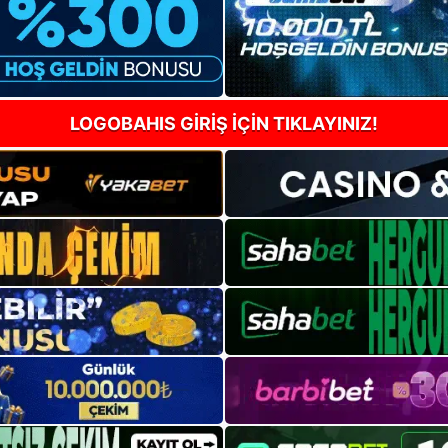
LOGOBAHIS GİRİŞ İÇİN TIKLAYINIZ!