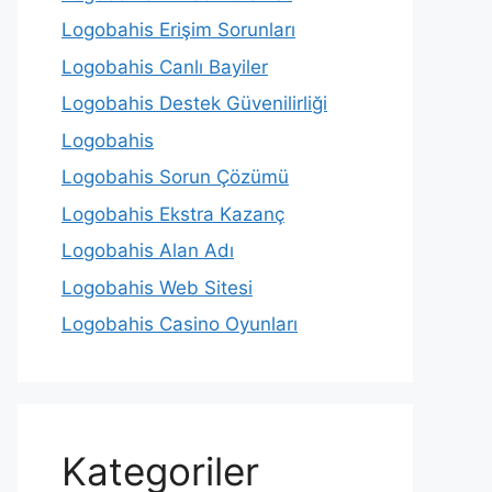
Logobahis Erişim Sorunları
Logobahis Canlı Bayiler
Logobahis Destek Güvenilirliği
Logobahis
Logobahis Sorun Çözümü
Logobahis Ekstra Kazanç
Logobahis Alan Adı
Logobahis Web Sitesi
Logobahis Casino Oyunları
Kategoriler