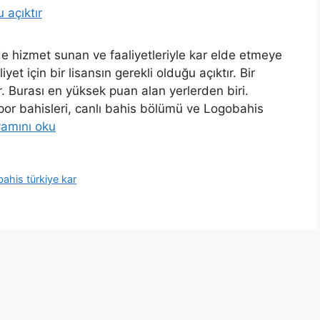
e hizmet sunan ve faaliyetleriyle kar elde etmeye
iyet için bir lisansın gerekli olduğu açıktır. Bir
r. Burası en yüksek puan alan yerlerden biri.
por bahisleri, canlı bahis bölümü ve Logobahis
amını oku
ahis türkiye kar