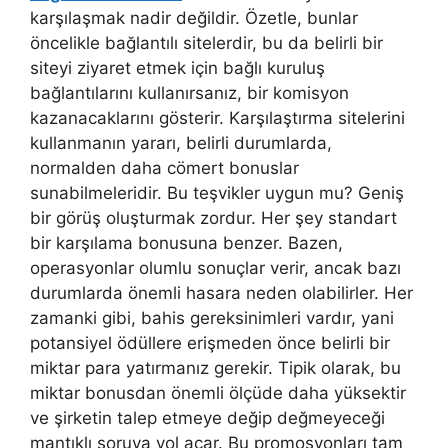
karşılaşmak nadir değildir. Özetle, bunlar
öncelikle bağlantılı sitelerdir, bu da belirli bir
siteyi ziyaret etmek için bağlı kuruluş
bağlantılarını kullanırsanız, bir komisyon
kazanacaklarını gösterir. Karşılaştırma sitelerini
kullanmanın yararı, belirli durumlarda,
normalden daha cömert bonuslar
sunabilmeleridir. Bu teşvikler uygun mu? Geniş
bir görüş oluşturmak zordur. Her şey standart
bir karşılama bonusuna benzer. Bazen,
operasyonlar olumlu sonuçlar verir, ancak bazı
durumlarda önemli hasara neden olabilirler. Her
zamanki gibi, bahis gereksinimleri vardır, yani
potansiyel ödüllere erişmeden önce belirli bir
miktar para yatırmanız gerekir. Tipik olarak, bu
miktar bonusdan önemli ölçüde daha yüksektir
ve şirketin talep etmeye değip değmeyeceği
mantıklı soruya yol açar. Bu promosyonları tam