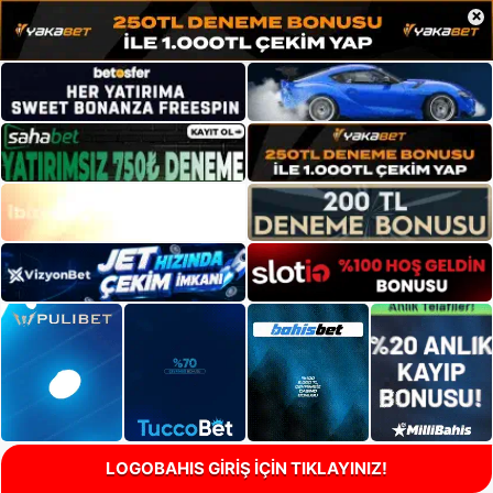
×
LOGOBAHIS GİRİŞ İÇİN TIKLAYINIZ!