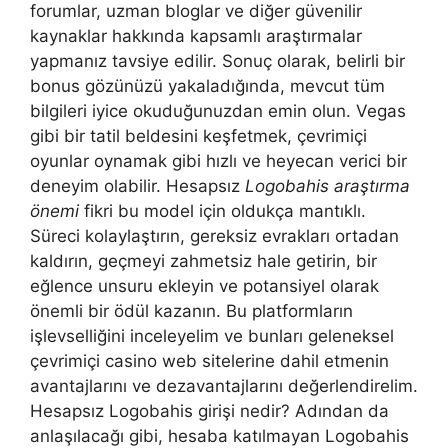
forumlar, uzman bloglar ve diğer güvenilir
kaynaklar hakkında kapsamlı araştırmalar
yapmanız tavsiye edilir. Sonuç olarak, belirli bir
bonus gözünüzü yakaladığında, mevcut tüm
bilgileri iyice okuduğunuzdan emin olun. Vegas
gibi bir tatil beldesini keşfetmek, çevrimiçi
oyunlar oynamak gibi hızlı ve heyecan verici bir
deneyim olabilir. Hesapsız
Logobahis araştırma
önemi
fikri bu model için oldukça mantıklı.
Süreci kolaylaştırın, gereksiz evrakları ortadan
kaldırın, geçmeyi zahmetsiz hale getirin, bir
eğlence unsuru ekleyin ve potansiyel olarak
önemli bir ödül kazanın. Bu platformların
işlevselliğini inceleyelim ve bunları geleneksel
çevrimiçi casino web sitelerine dahil etmenin
avantajlarını ve dezavantajlarını değerlendirelim.
Hesapsız Logobahis girişi nedir? Adından da
anlaşılacağı gibi, hesaba katılmayan Logobahis