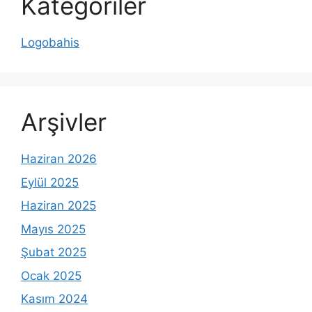
Kategoriler
Logobahis
Arşivler
Haziran 2026
Eylül 2025
Haziran 2025
Mayıs 2025
Şubat 2025
Ocak 2025
Kasım 2024