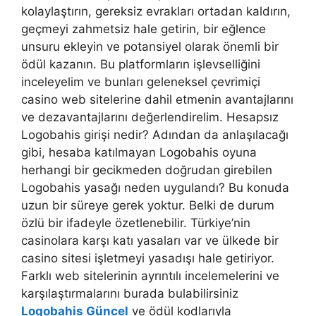
kolaylaştırın, gereksiz evrakları ortadan kaldırın,
geçmeyi zahmetsiz hale getirin, bir eğlence
unsuru ekleyin ve potansiyel olarak önemli bir
ödül kazanın. Bu platformların işlevselliğini
inceleyelim ve bunları geleneksel çevrimiçi
casino web sitelerine dahil etmenin avantajlarını
ve dezavantajlarını değerlendirelim. Hesapsız
Logobahis girişi nedir? Adından da anlaşılacağı
gibi, hesaba katılmayan Logobahis oyuna
herhangi bir gecikmeden doğrudan girebilen
Logobahis yasağı neden uygulandı? Bu konuda
uzun bir süreye gerek yoktur. Belki de durum
özlü bir ifadeyle özetlenebilir. Türkiye’nin
casinolara karşı katı yasaları var ve ülkede bir
casino sitesi işletmeyi yasadışı hale getiriyor.
Farklı web sitelerinin ayrıntılı incelemelerini ve
karşılaştırmalarını burada bulabilirsiniz
Logobahis Güncel
ve ödül kodlarıyla