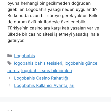
oyuna herhangi bir gecikmeden doğrudan
girebilen Logobahis yasağı neden uygulandı?
Bu konuda uzun bir süreye gerek yoktur. Belki
de durum özlü bir ifadeyle özetlenebilir.
Türkiye’nin casinolara karşı katı yasaları var ve
ülkede bir casino sitesi işletmeyi yasadışı hale
getiriyor.
Kategoriler
Logobahis
Etiketler
logobahis bahis tesisleri
,
logobahis güncel
adres
,
logobahis sms bildirimleri
Logobahis Casino Rahatlığı
Logobahis Kullanıcı Avantajları