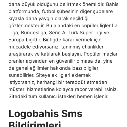
daha büyük olduğunu belirtmek önemlidir. Bahis
platformunda, futbol şubesinin diğer şubelere
kıyasla daha yaygın olarak seçildiği
gözlenmektedir. Bu alandaki en popüler ligler La
Liga, Bundesliga, Serie A, Türk Süper Ligi ve
Europa Ligi’dir. Bir ligde karar vermek için
mücadele ediyorsanız, tanınmış etkinlikleri
araştırarak ve katılarak başlayın. Popüler maçlar
oranlar açısından en güvenilir olmasa da, yine
de genel eğilimler hakkında bazı bilgiler
sunabilirler. Siteye ek ligleri eklemek
istiyorsanız, herhangi bir tereddüt etmeden
müşteri hizmetlerine kolayca rapor verebilirsiniz.
Sitedeki tüm kullanıcı istekleri hemen işlenir.
Logobahis Sms
Bildirimleri