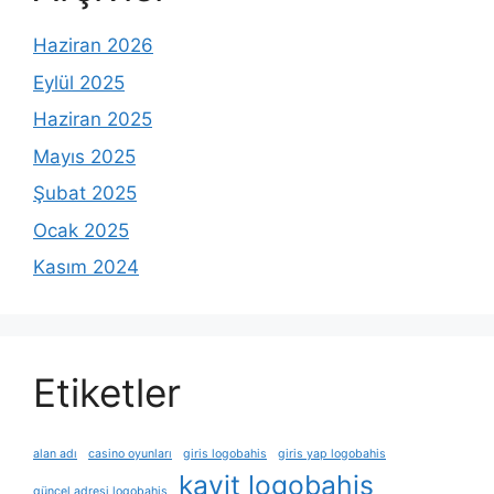
Haziran 2026
Eylül 2025
Haziran 2025
Mayıs 2025
Şubat 2025
Ocak 2025
Kasım 2024
Etiketler
alan adı
casino oyunları
giris logobahis
giris yap logobahis
kayit logobahis
güncel adresi logobahis