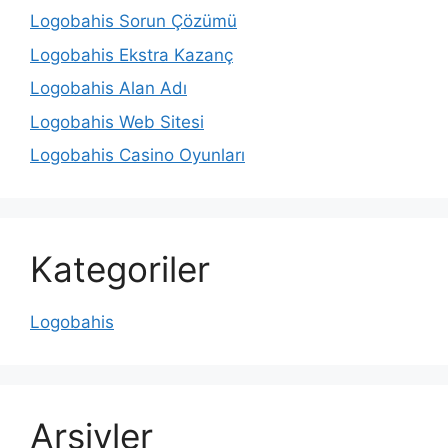
Logobahis Sorun Çözümü
Logobahis Ekstra Kazanç
Logobahis Alan Adı
Logobahis Web Sitesi
Logobahis Casino Oyunları
Kategoriler
Logobahis
Arşivler