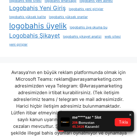
logobahis web sitesi
logobahis whatsapp
logobahis yeni adresi
Logobahis Yeni Giriş
logobahis yeni girişler
logobahis yüksek kalite
logobahis yüksek oranlar
logobahis üyelik
logobahis üye okuma bu
Logobahis Şikayet
logobahis şikayet analizi
web sitesi
yeni girişler
Avrasya'nın en büyük reklam platformunda olmak için
Microsoft Teams:
reklam@avrasyamarketing.com
adresimizden veya Telegram: @Avrasyamarketing
adresimizden irtibat kurabilirsiniz. (Tek iletişim
adreslerimiz teams / telegram ve mail adresimizdir.
Harici hiçbir iletişim adresimiz bulunmamaktadır.
Lütfen itibar etmeyiniz.) Türkiye yasalarına göre 7258
sayılı kanun uyarınca yasa dışı bahis oynamanın
cezaları mevcuttur. Şu an bulunduğunuz site hiç bir
şekilde illegal bahis oyunları oynatmıyor ve oynamaya