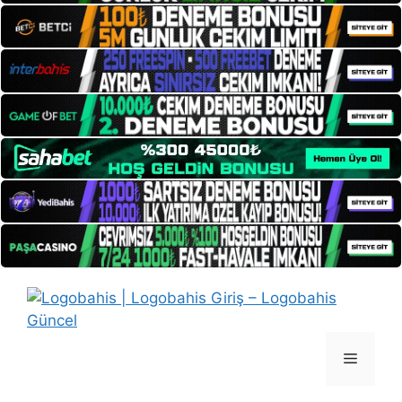
İçeriğe
atla
Menü